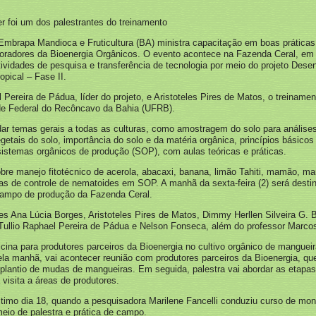
r foi um dos palestrantes do treinamento
Embrapa Mandioca e Fruticultura (BA) ministra capacitação em boas práticas 
aboradores da Bioenergia Orgânicos. O evento acontece na Fazenda Ceral, em
ividades de pesquisa e transferência de tecnologia por meio do projeto Des
opical – Fase II.
Pereira de Pádua, líder do projeto, e Aristoteles Pires de Matos, o treinamen
de Federal do Recôncavo da Bahia (UFRB).
dar temas gerais a todas as culturas, como amostragem do solo para análises
getais do solo, importância do solo e da matéria orgânica, princípios básic
istemas orgânicos de produção (SOP), com aulas teóricas e práticas.
obre manejo fitotécnico de acerola, abacaxi, banana, limão Tahiti, mamão, 
s de controle de nematoides em SOP. A manhã da sexta-feira (2) será destin
 campo de produção da Fazenda Ceral.
es Ana Lúcia Borges, Aristoteles Pires de Matos, Dimmy Herllen Silveira G. 
, Tullio Raphael Pereira de Pádua e Nelson Fonseca, além do professor Marco
icina para produtores parceiros da Bioenergia no cultivo orgânico de mangue
ela manhã, vai acontecer reunião com produtores parceiros da Bioenergia, qu
 plantio de mudas de mangueiras. Em seguida, palestra vai abordar as etapas 
 visita a áreas de produtores.
último dia 18, quando a pesquisadora Marilene Fancelli conduziu curso de mo
eio de palestra e prática de campo.