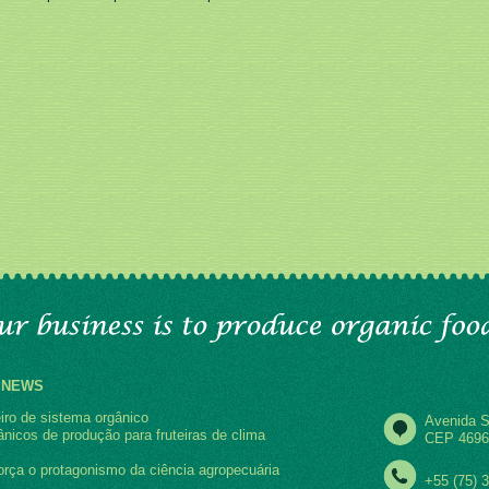
 NEWS
iro de sistema orgânico
Avenida S
nicos de produção para fruteiras de clima
CEP 4696
rça o protagonismo da ciência agropecuária
+55 (75) 