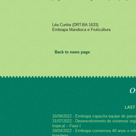
Léa Cunha (DRT-BA 1633)
Embrapa Mandioca e Fruticultura
Back to news page
LAST
16/09/2022 - Embrapa capacita equipe de parce
31/07/2022 - Desenvolvimento de sistemas orgâ
tropical – Fase I
29/04/2022 - Embrapa comemora 49 anos e refo
brasileira