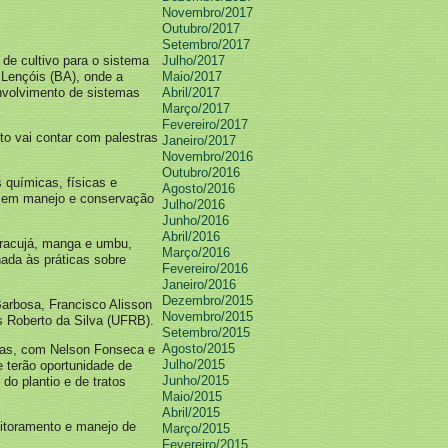
Novembro/2017
Outubro/2017
Setembro/2017
de cultivo para o sistema
Julho/2017
 Lençóis (BA), onde a
Maio/2017
envolvimento de sistemas
Abril/2017
Março/2017
Fevereiro/2017
to vai contar com palestras
Janeiro/2017
Novembro/2016
Outubro/2016
 químicas, físicas e
Agosto/2016
os em manejo e conservação
Julho/2016
Junho/2016
Abril/2016
maracujá, manga e umbu,
Março/2016
ada às práticas sobre
Fevereiro/2016
Janeiro/2016
Dezembro/2015
Barbosa, Francisco Alisson
Novembro/2015
s Roberto da Silva (UFRB).
Setembro/2015
Agosto/2015
iras, com Nelson Fonseca e
Julho/2015
e terão oportunidade de
Junho/2015
do plantio e de tratos
Maio/2015
Abril/2015
nitoramento e manejo de
Março/2015
Fevereiro/2015