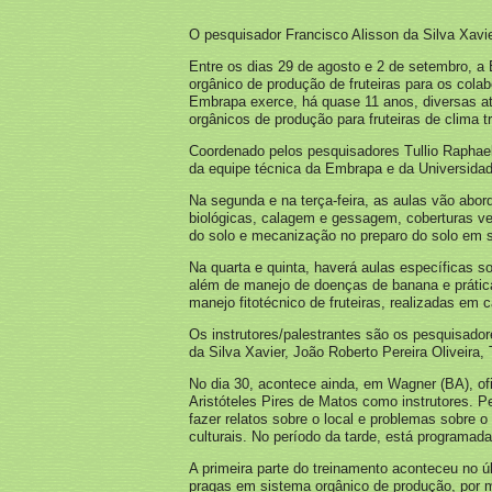
O pesquisador Francisco Alisson da Silva Xavie
Entre os dias 29 de agosto e 2 de setembro, a 
orgânico de produção de fruteiras para os col
Embrapa exerce, há quase 11 anos, diversas at
orgânicos de produção para fruteiras de clima tr
Coordenado pelos pesquisadores Tullio Raphael 
da equipe técnica da Embrapa e da Universida
Na segunda e na terça-feira, as aulas vão abor
biológicas, calagem e gessagem, coberturas ve
do solo e mecanização no preparo do solo em s
Na quarta e quinta, haverá aulas específicas s
além de manejo de doenças de banana e prática
manejo fitotécnico de fruteiras, realizadas em
Os instrutores/palestrantes são os pesquisador
da Silva Xavier, João Roberto Pereira Oliveira
No dia 30, acontece ainda, em Wagner (BA), of
Aristóteles Pires de Matos como instrutores. P
fazer relatos sobre o local e problemas sobre o
culturais. No período da tarde, está programada
A primeira parte do treinamento aconteceu no 
pragas em sistema orgânico de produção, por m