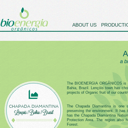
ABOUT US
PRODUCTI
A
a b
The BIOENERGIA ORGÂNICOS is a b
Bahia, Brazil. Lençóis town has chos
projects of Organic fruit of our countr
The Chapada Diamantina is one of
preserving the environment. It has
has the Chapada Diamantina Nationa
Protection Area. The region also 
Forest.