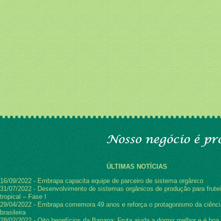
ÚLTIMAS NOTÍCIAS
16/09/2022 - Embrapa capacita equipe de parceiro de sistema orgânico
31/07/2022 - Desenvolvimento de sistemas orgânicos de produção para frutei
tropical – Fase I
29/04/2022 - Embrapa comemora 49 anos e reforça o protagonismo da ciênci
brasileira
28/02/2022 - Oito benefícios da Banana: Fruta ajuda a dormir melhor e é boa 