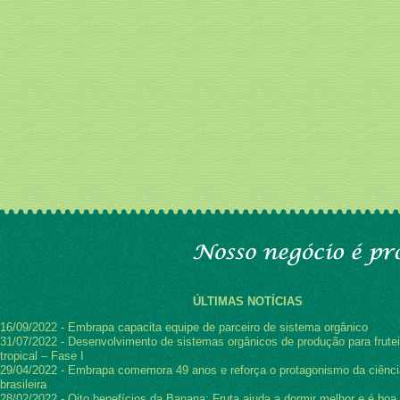
ÚLTIMAS NOTÍCIAS
16/09/2022 - Embrapa capacita equipe de parceiro de sistema orgânico
31/07/2022 - Desenvolvimento de sistemas orgânicos de produção para frutei
tropical – Fase I
29/04/2022 - Embrapa comemora 49 anos e reforça o protagonismo da ciênci
brasileira
28/02/2022 - Oito benefícios da Banana: Fruta ajuda a dormir melhor e é boa 